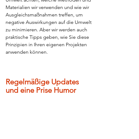
Materialien wir verwenden und wie wir 
Ausgleichsmaßnahmen treffen, um 
negative Auswirkungen auf die Umwelt 
zu minimieren. Aber wir werden auch 
praktische Tipps geben, wie Sie diese 
Prinzipien in Ihren eigenen Projekten 
anwenden können.
Regelmäßige Updates 
und eine Prise Humor
Ich freue mich darauf, Sie monatlich 
mit ein bis zwei Blogbeiträgen auf dem 
Laufenden zu halten. Unser Ziel ist es, 
eine ausgewogene Mischung aus 
Information und Unterhaltung zu 